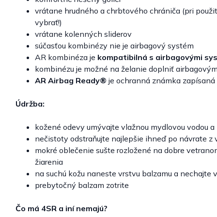
vrátane hrudného a chrbtového chrániča (pri použit
vybrať!)
vrátane kolenných sliderov
súčasťou kombinézy nie je airbagový systém
AR kombinéza je
kompatibilná s airbagovými s
kombinézu je možné na želanie doplniť airbagový
AR Airbag Ready®
je ochranná známka zapísaná v
Údržba:
kožené odevy umývajte vlažnou mydlovou vodou a
nečistoty odstraňujte najlepšie ihneď po návrate z
mokré oblečenie sušte rozložené na dobre vetrano
žiarenia
na suchú kožu naneste vrstvu balzamu a nechajte 
prebytočný balzam zotrite
Čo má 4SR a iní nemajú?