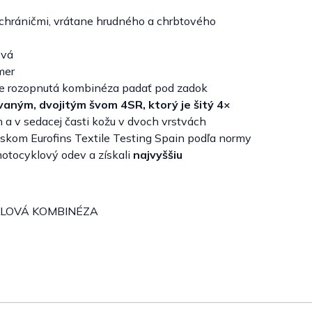
hráničmi, vrátane hrudného a chrbtového
ová
mer
ude rozopnutá kombinéza padať pod zadok
aným, dvojitým švom 4SR, ktorý je šitý 4×
a v sedacej časti kožu v dvoch vrstvách
iskom Eurofins Textile Testing Spain podľa normy
otocyklový odev a získali
najvyššiu
KLOVÁ KOMBINÉZA