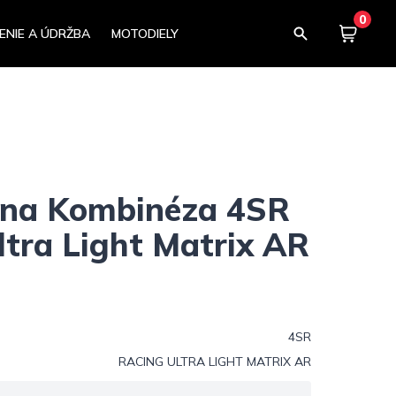
0
ENIE A ÚDRŽBA
MOTODIELY
Košík
0,00
lna Kombinéza 4SR
ltra Light Matrix AR
4SR
RACING ULTRA LIGHT MATRIX AR