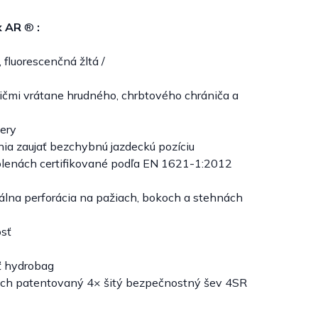
ix AR
®
:
, fluorescenčná žltá /
ičmi vrátane hrudného, chrbtového chrániča a
ery
ia zaujať bezchybnú jazdeckú pozíciu
olenách certifikované podľa EN 1621-1:2012
kálna perforácia na pažiach, bokoch a stehnách
osť
ť hydrobag
tach patentovaný 4× šitý bezpečnostný šev 4SR