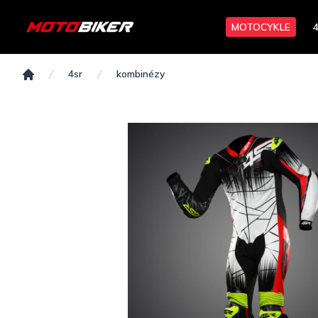
MOTOCYKLE
4sr
kombinézy
Domov