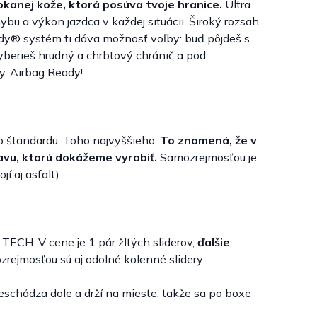
okanej kože, ktorá posúva tvoje hranice.
Ultra
bu a výkon jazdca v každej situácii. Široký rozsah
y® systém ti dáva možnosť voľby: buď pôjdeš s
berieš hrudný a chrbtový chránič a pod
y. Airbag Ready!
 štandardu. Toho najvyššieho.
To znamená, že v
bavu, ktorú dokážeme vyrobiť.
Samozrejmosťou je
 aj asfalt).
ECH. V cene je 1 pár žltých sliderov,
ďalšie
zrejmosťou sú aj odolné kolenné slidery.
schádza dole a drží na mieste, takže sa po boxe