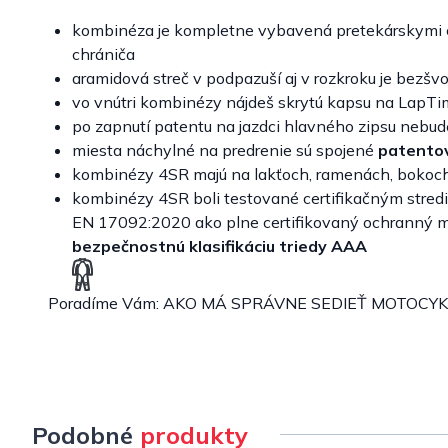
kombinéza je kompletne vybavená pretekárskymi c
chrániča
aramidová streč v podpazuší aj v rozkroku je bezšv
vo vnútri kombinézy nájdeš skrytú kapsu na LapTi
po zapnutí patentu na jazdci hlavného zipsu neb
miesta náchylné na predrenie sú spojené
patentov
kombinézy 4SR majú na lakťoch, ramenách, bokoch 
kombinézy 4SR boli testované certifikačným stred
EN 17092:2020 ako plne certifikovaný ochranný m
bezpečnostnú klasifikáciu triedy AAA
Poradíme Vám:
AKO MÁ SPRÁVNE SEDIEŤ MOTOCY
Podobné
produkty