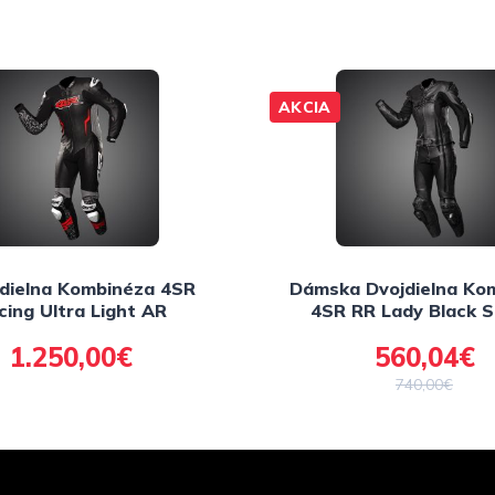
AKCIA
dielna Kombinéza 4SR
Dámska Dvojdielna Ko
cing Ultra Light AR
4SR RR Lady Black S
1.250,00€
560,04€
740,00€