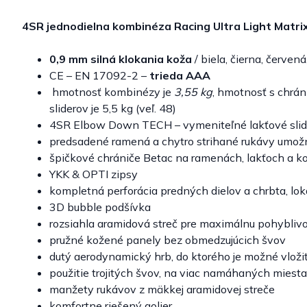
4SR jednodielna kombinéza Racing Ultra Light Matr
0,9 mm silná klokania koža
/ biela, čierna, červená
CE – EN 17092-2 –
trieda AAA
hmotnosť kombinézy je
3,55 kg
, hmotnosť s chrán
sliderov je 5,5 kg (veľ. 48)
4SR Elbow Down TECH – vymeniteľné lakťové slid
predsadené ramená a chytro strihané rukávy umožn
špičkové chrániče Betac na ramenách, lakťoch a k
YKK & OPTI zipsy
kompletná perforácia predných dielov a chrbta, lo
3D bubble podšívka
rozsiahla aramidová streč pre maximálnu pohybliv
pružné kožené panely bez obmedzujúcich švov
dutý aerodynamický hrb, do ktorého je možné vloži
použitie trojitých švov, na viac namáhaných mies
manžety rukávov z mäkkej aramidovej streče
komfortne riešený golier