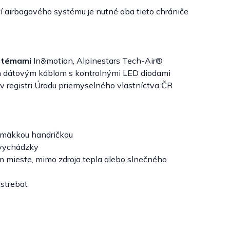
í airbagového systému je nutné oba tieto chrániče
ystémami
In&motion, Alpinestars Tech-Air®
m dátovým káblom s kontrolnými LED diodami
 registri Úradu priemyselného vlastníctva ČR
 mäkkou handričkou
 vychádzky
m mieste, mimo zdroja tepla alebo slnečného
vstrebať