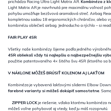
prichádza Racing Ultra Light Matrix AR.
Kombinéza z kl
Light Matrix AR je navrhnutá pre maximálnu voľnosť pohy
pohybu umožňuje bezšvová aramidová streč. Airbag Read
kompletnou sadou 18 ergonomických chráničov, alebo vy
kombinézu oblečieš airbag. Jednoducho a rýchlo – si read
FAIR PLAY 4SR
Všetky naše kombinézy šijeme podľa jedného výrobného
4SR obliekaš vždy tú najlepšiu a najbezpečnejšiu vý
použitie patentovaného 4× šitého švu 4SR (ktorého sa bojí
V NÁKLONE MÔŽEŠ BRÚSIŤ KOLENOM AJ LAKŤOM
Kombinéza je vybavená lakťovými slidermi Elbow Down T
farebné varianty si môžeš dokúpiť samostatne
. Samo
ZIPPER LOCK
je riešenie, vďaka ktorému kombinéza ne
môžeš voľne pohybovať aj vtedy, keď ju máš rozopnutú.