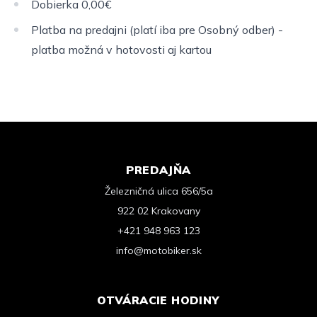
Dobierka 0,00€
Platba na predajni (platí iba pre Osobný odber) -
platba možná v hotovosti aj kartou
PREDAJŇA
Železničná ulica 656/5a
922 02 Krakovany
+421 948 963 123
info@motobiker.sk
OTVÁRACIE HODINY