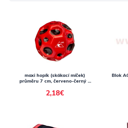
maxi hopík (skákací míček)
Blok AC
průměru 7 cm, červeno-černý s
logem ACI
2,18€