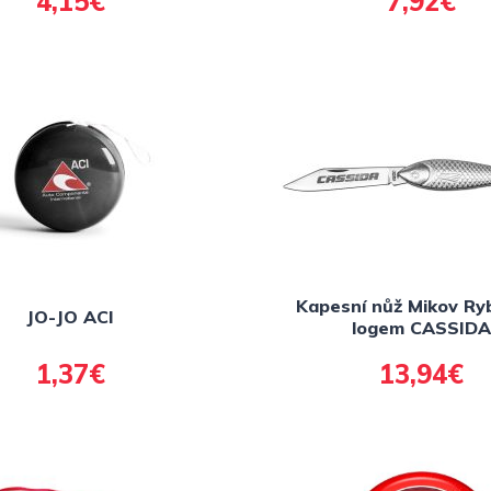
4,15€
7,92€
Kapesní nůž Mikov Ryb
JO-JO ACI
logem CASSIDA
1,37€
13,94€