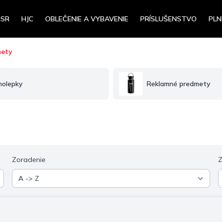
4SR
HJC
OBLEČENIE A VYBAVENIE
PRÍSLUŠENSTVO
PLN
mety
olepky
Reklamné predmety
Zoradenie
Z