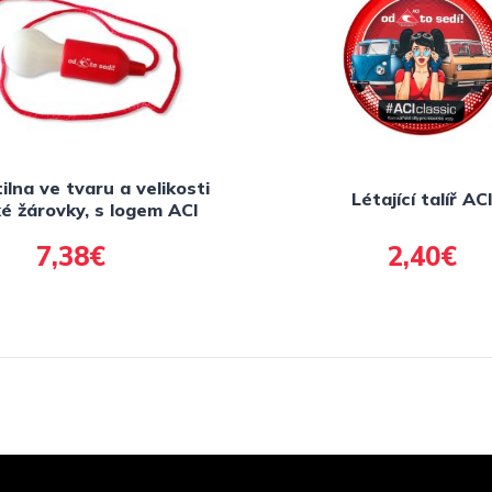
ilna ve tvaru a velikosti
Létající talíř AC
ké žárovky, s logem ACI
7,38€
2,40€