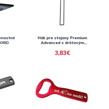
vnostné
Hák pre stojany Premium
FORD
Advanced s drôtovým
programom dlhé, OXFORD
3,83€
(čierne matné, dĺžka háku 290
mm) 1kus