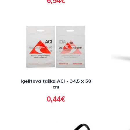
6,54€
Igelitová taška ACI - 34,5 x 50
cm
0,44€