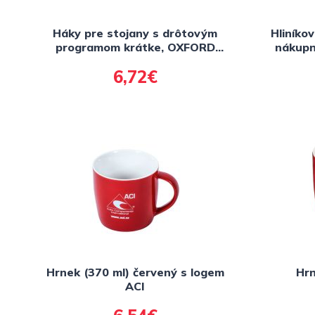
Háky pre stojany s drôtovým
Hliníko
programom krátke, OXFORD
nákupn
(čierne matné, sada 10 ks,
6,72€
dĺžka háku 180 mm)
Hrnek (370 ml) červený s logem
Hrn
ACI