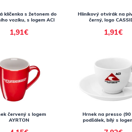
vá klíčenka s žetonem do
Hliníkový otvírák na pi
ího vozíku, s logem ACI
černý, logo CASS
1,91€
1,91€
ek červený s logem
Hrnek na presso (90 
AYRTON
podšálek, bílý s loge