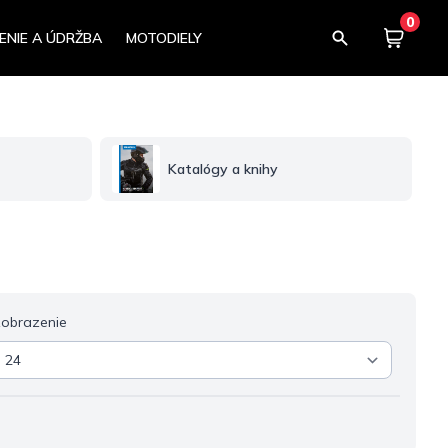
0
ENIE A ÚDRŽBA
MOTODIELY
Košík
0,00
Katalógy a knihy
obrazenie