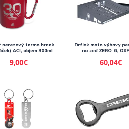
ý nerezový termo hrnek
Držiak moto výbavy pe
áček) ACI, objem 300ml
na zeď ZERO-G, OX
9,00€
60,04€