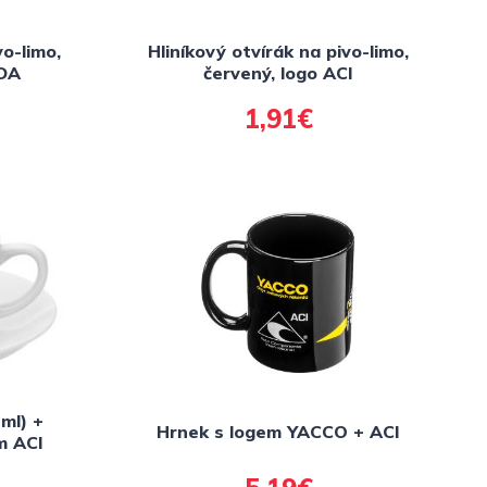
vo-limo,
Hliníkový otvírák na pivo-limo,
IDA
červený, logo ACI
1,91€
ml) +
Hrnek s logem YACCO + ACI
m ACI