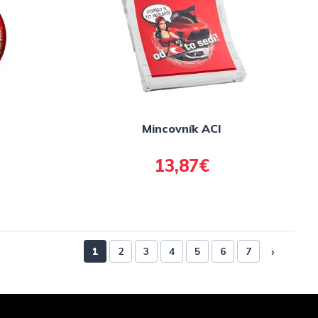
I
Mincovník ACI
13,87€
›
1
2
3
4
5
6
7