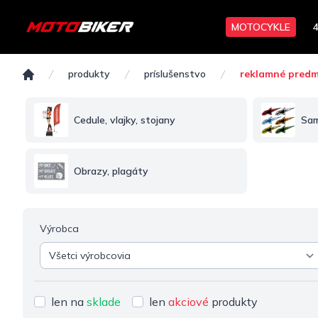
MOTOCYKLE
Reklamné predmety
produkty
príslušenstvo
reklamné pred
Domov
Cedule, vlajky, stojany
Sam
Obrazy, plagáty
Výrobca
len na
sklade
len
akciové
produkty