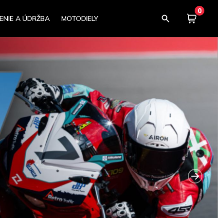
0
ENIE A ÚDRŽBA
MOTODIELY
Košík
0,00