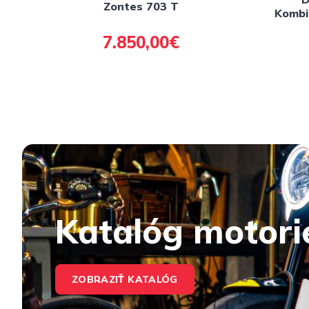
Zontes 703 T
Kombi
7.850,00€
Katalóg motori
ZOBRAZIŤ KATALÓG