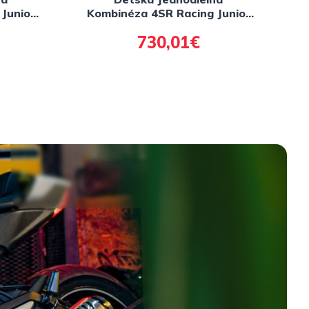
Junior
Kombinéza 4SR Racing Junior
Green AR
730,01€