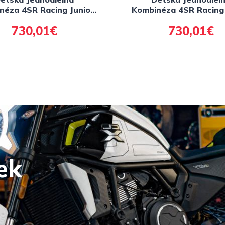
néza 4SR Racing Junior
Kombinéza 4SR Racing 
Red AR
White AR
730,01€
730,01€
ek