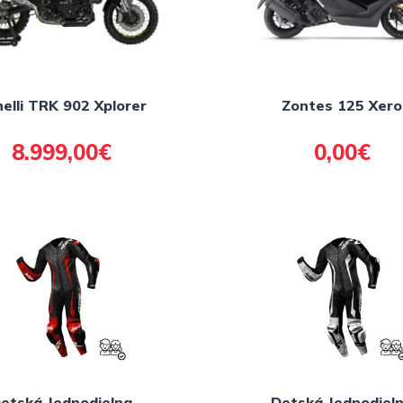
elli TRK 902 Xplorer
Zontes 125 Xero
8.999,00€
0,00€
etská Jednodielna
Detská Jednodiel