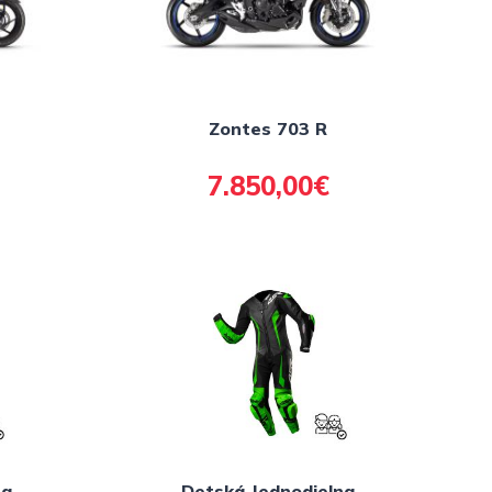
Zontes 703 R
7.850,00€
na
Detská Jednodielna