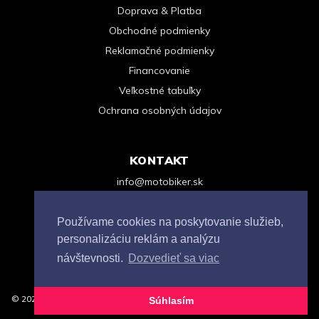
Doprava & Platba
Obchodné podmienky
Reklamačné podmienky
Financovanie
Veľkostné tabuľky
Ochrana osobných údajov
KONTAKT
info@motobiker.sk
+421 948 963 123
Kontaktný formulár
Používame cookies na poskytovanie služieb,
personalizáciu reklám a analýzu
návštevnosti.
Dozvedieť sa viac
© 2026 MOTOBIKER s.r.o.. Všetky práva vyhradené.
Súhlasím