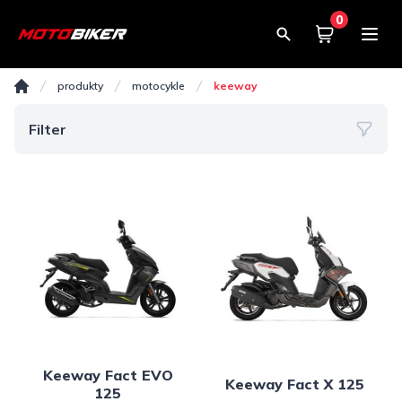
0
Košík
0,00€
KEEWAY
produkty
motocykle
keeway
Domov
Filter
Keeway Fact EVO
Keeway Fact X 125
125