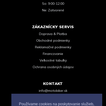
So: 9:00-12:00
Ne: Zatvorené
ZÁKAZNÍCKY SERVIS
Doprava & Platba
Obchodné podmienky
Reklamačné podmienky
Financovanie
Veľkostné tabuľky
Ochrana osobných údajov
KONTAKT
info@motobiker.sk
+421 948 963 123
Kontaktný formulár
Používame cookies na poskytovanie služieb,