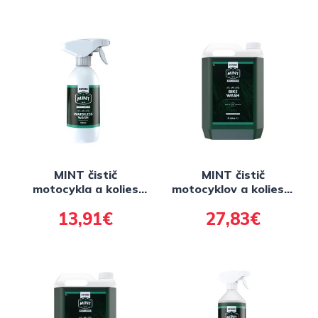
vody, 768 ml
MINT čistič
MINT čistič
motocykla a kolies
motocyklov a kolies 5
(bez použitie vody)
l
13,91€
27,83€
500ml