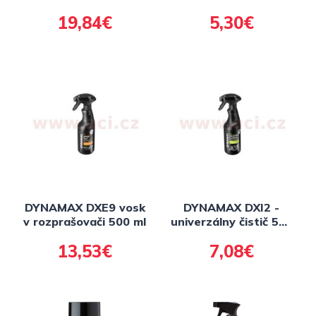
Matt-Wax Spray 250
500 ml
19,84€
5,30€
ml
DYNAMAX DXE9 vosk
DYNAMAX DXI2 -
v rozprašovači 500 ml
univerzálny čistič 500
ml
13,53€
7,08€