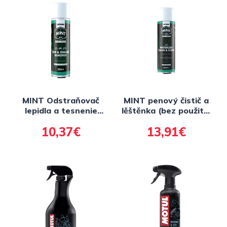
MINT Odstraňovač
MINT penový čistič a
lepidla a tesnenie
lěštěnka (bez použitie
200ml
vody) 500ml
10,37€
13,91€