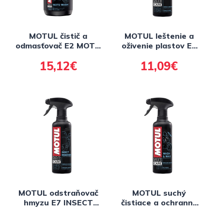
MOTUL čistič a
MOTUL leštenie a
odmasťovač E2 MOTO
oživenie plastov E5
WASH, 1 l
SHINE &amp; GO, 400
15,12€
11,09€
ml
MOTUL odstraňovač
MOTUL suchý
hmyzu E7 INSECT
čistiace a ochranný
REMOVER, 400 ml
vosk E1 WASH &amp;