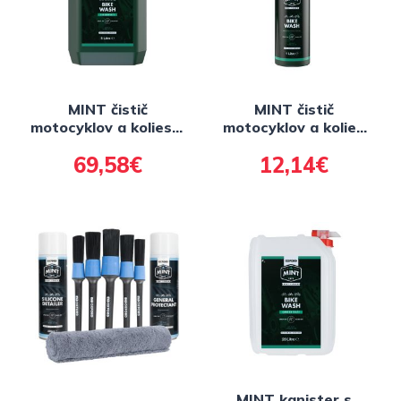
MINT čistič
MINT čistič
motocyklov a kolies v
motocyklov a kolies
podobě koncentrátu
ve spreji s
69,58€
12,14€
5 l
rozprašovačem 1 l
MINT kanister s