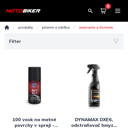
0
Košík
0,00€
Umývanie a čistenie
produkty
plnenie a údržba
umývanie a čistenie
Domov
Filter
100 vosk na matné
DYNAMAX DXE6,
povrchy v spreji -
odstraňovač hmyzu