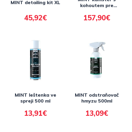
MINT detailing kit XL
kohoutem pre
skladování čističe 20 l
45,92€
157,90€
+ 2x 5 l koncentrátu
MINT leštenka ve
MINT odstraňovač
spreji 500 ml
hmyzu 500ml
13,91€
13,09€