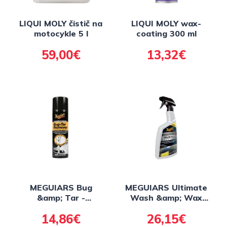
LIQUI MOLY čistič na
LIQUI MOLY wax-
motocykle 5 l
coating 300 ml
59,00€
13,32€
MEGUIARS Bug
MEGUIARS Ultimate
&amp; Tar -
Wash &amp; Wax
odstraňovač hmyzu,
Anywhere - prípravok
14,86€
26,15€
425 g
pre umývanie bez