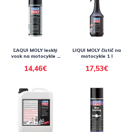
ĽAQUI MOLY lesklý
LIQUI MOLY čistič na
vosk na motocykle v
motocykle 1 l
spreji 400 ml
14,46€
17,53€