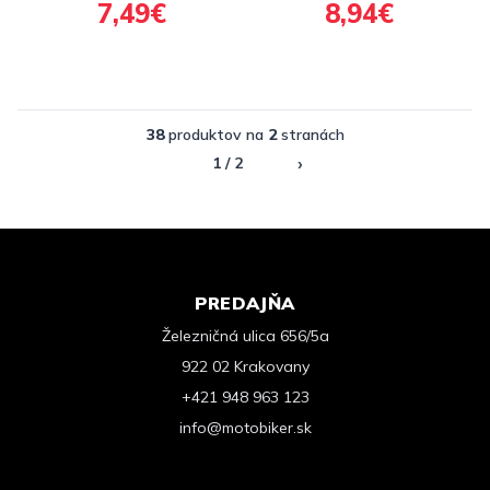
7,49€
8,94€
WAX, 400 ml
38
produktov na
2
stranách
›
1 / 2
PREDAJŇA
Železničná ulica 656/5a
922 02 Krakovany
+421 948 963 123
info@motobiker.sk