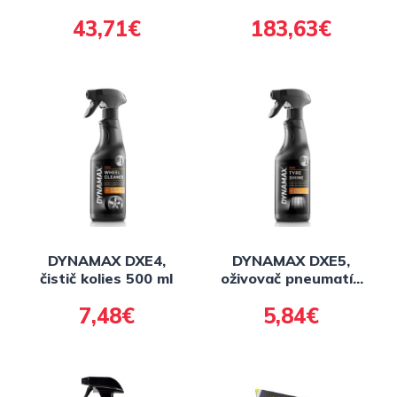
Holandsko
Holandsko
43,71€
183,63€
DYNAMAX DXE4,
DYNAMAX DXE5,
čistič kolies 500 ml
oživovač pneumatík
500 ml
7,48€
5,84€