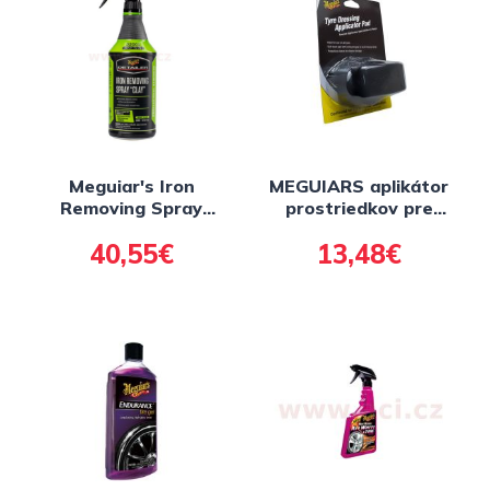
Meguiar's Iron
MEGUIARS aplikátor
Removing Spray
prostriedkov pre
"Clay" - prípravok pre
pneumatiky
40,55€
13,48€
chemickou
dekontaminaci laku a
dalších povrchov, 946
ml