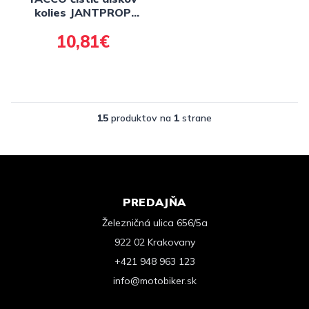
kolies JANTPROP
500ml
10,81€
15
produktov na
1
strane
PREDAJŇA
Železničná ulica 656/5a
922 02 Krakovany
+421 948 963 123
info@motobiker.sk