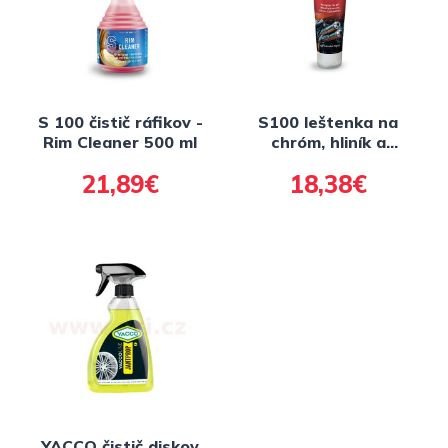
S 100 čistič ráfikov -
S100 leštenka na
Rim Cleaner 500 ml
chróm, hliník a
kovové povrchy -
21,89€
18,38€
Metallpolitur 100 ml
YACCO čistič diskov