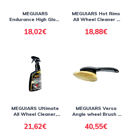
MEGUIARS
MEGUIARS Hot Rims
Endurance High Gloss
All Wheel Cleaner -
Tire gél - lesk na
šetrný čistiace
18,02€
18,88€
pneumatiky 473 ml
prostriedok na kolesá
710 ml
MEGUIARS Ultimate
MEGUIARS Versa
All Wheel Cleaner,
Angle wheel Brush -
709 ml
kefa na kolesá s
21,62€
40,55€
krátkym držadlom