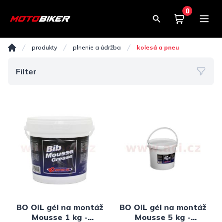
0
Košík
0,00€
Kolesá a pneu
produkty
plnenie a údržba
kolesá a pneu
Domov
Filter
BO OIL gél na montáž
BO OIL gél na montáž
Mousse 1 kg -
Mousse 5 kg -