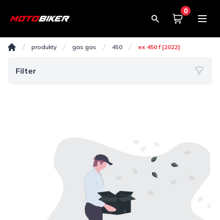
0
Košík
0,00€
EX 450 F [2022]
produkty
gas gas
450
ex 450 f [2022]
Domov
Filter