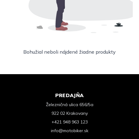
Bohužial neboli nájdené žiadne produkty
PREDAJŇA
Železničná ulica 656/5a
922 02 Krakovany
+421 948 963 123
info@motobiker.sk