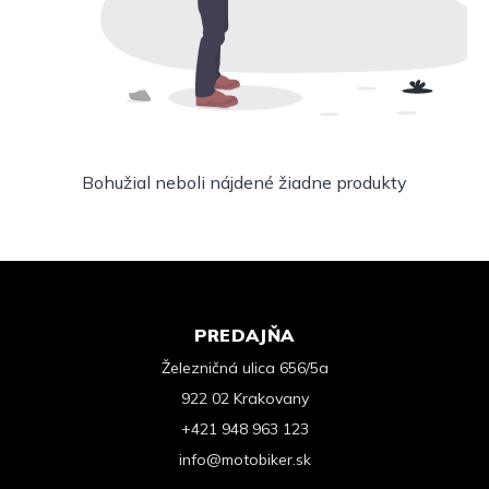
Bohužial neboli nájdené žiadne produkty
PREDAJŇA
Železničná ulica 656/5a
922 02 Krakovany
+421 948 963 123
info@motobiker.sk