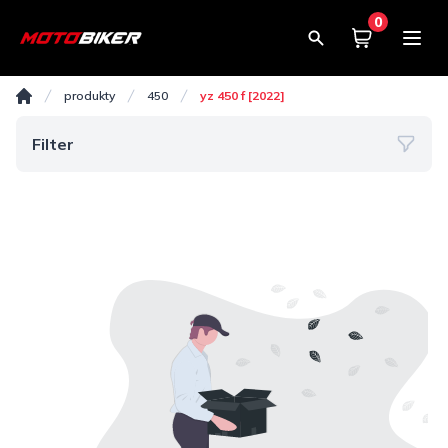
0
Košík
0,00€
YZ 450 F [2022]
produkty
450
yz 450 f [2022]
Domov
Filter