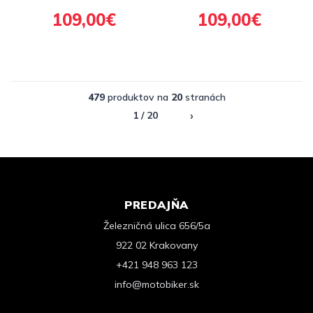
109,00€
109,00€
479
produktov na
20
stranách
›
1 / 20
PREDAJŇA
Železničná ulica 656/5a
922 02 Krakovany
+421 948 963 123
info@motobiker.sk