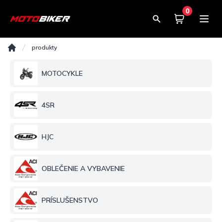
0
Košík
0,00€
Produkty
produkty
Domov
MOTOCYKLE
4SR
HJC
OBLEČENIE A VYBAVENIE
PRÍSLUŠENSTVO