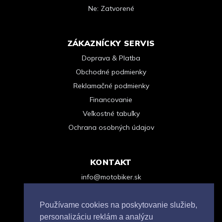
Ne: Zatvorené
ZÁKAZNÍCKY SERVIS
Doprava & Platba
Obchodné podmienky
Reklamačné podmienky
Financovanie
Veľkostné tabuľky
Ochrana osobných údajov
KONTAKT
info@motobiker.sk
+421 948 963 123
Kontaktný formulár
Používame cookies na poskytovanie služieb,
personalizáciu reklám a analýzu