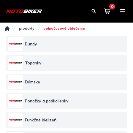
0
Košík
0,00€
Volnočasové oblečenie
produkty
volnočasové oblečenie
Domov
Bundy
Topánky
Dámske
Ponožky a podkolienky
Funkčné bielizeň