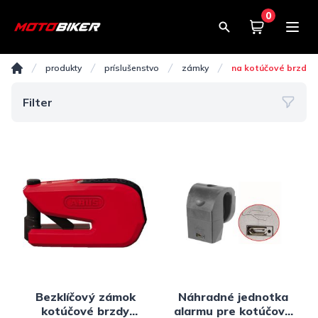
0
Košík
0,00€
Na kotúčové brzdy
produkty
príslušenstvo
zámky
na kotúčové brzdy
Domov
Filter
Bezklíčový zámok
Náhradné jednotka
kotúčové brzdy
alarmu pre kotúčové