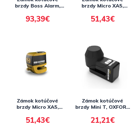
brzdy Boss Alarm,
brzdy Micro XA5,
OXFORD (integrovaný
OXFORD (integrovaný
93,39€
51,43€
alarm, priemer čapu
alarm, čierny, priemer
14 mm, žltý)
čapu 5,5 mm)
Zámok kotúčové
Zámok kotúčové
brzdy Micro XA5,
brzdy Mini T, OXFORD
OXFORD (integrovaný
(čierny)
51,43€
21,21€
alarm, žlutý/černý,
priemer čapu 5,5 mm)