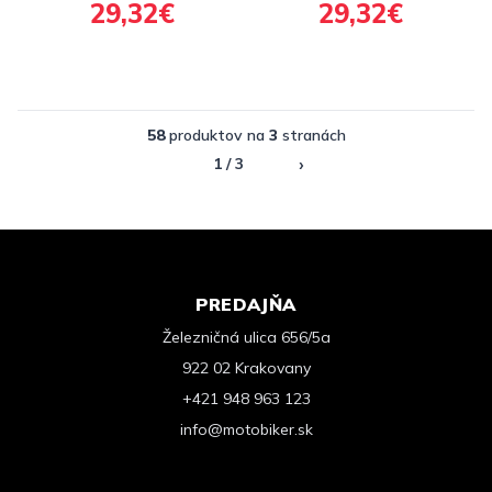
29,32€
29,32€
priemer čapu 10 mm)
priemer čapu 6 mm)
58
produktov na
3
stranách
›
1 / 3
PREDAJŇA
Železničná ulica 656/5a
922 02 Krakovany
+421 948 963 123
info@motobiker.sk