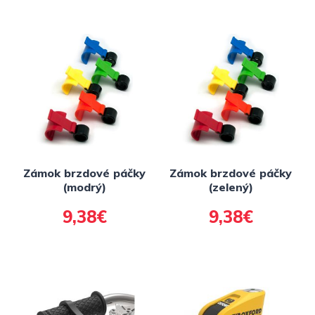
žltý, priemer lanka 2,5
mm, 1 ks, balený
sáčku sa
zdrhovadlem)
Zámok brzdové páčky
Zámok brzdové páčky
(modrý)
(zelený)
9,38€
9,38€