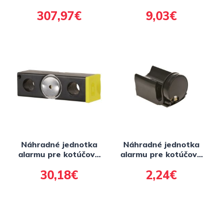
(ovládanie pomocou
zámky Alpha a
307,97€
9,03€
aplikácie) SmartX
Quartz, OXFORD
Granit, ABUS
(priemer čapu
13,5mm, červený)
Náhradné jednotka
Náhradné jednotka
alarmu pre kotúčové
alarmu pre kotúčové
zámky s alarmom
zámky XA5 do 2019,
30,18€
2,24€
Boss, OXFORD
OXFORD