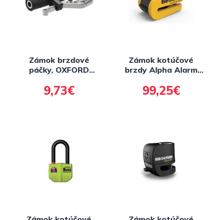
Zámok brzdové
Zámok kotúčové
páčky, OXFORD
brzdy Alpha Alarm
(fixace brzdy)
XA14, OXFORD
9,73€
99,25€
(integrovaný alarm,
žlutý/černý, priemer
čapu 14 mm)
Zámok kotúčové
Zámok kotúčové