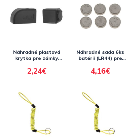
Náhradné plastová
Náhradné sada 6ks
krytka pre zámky
batérií (LR44) pre
kotúčové brzdy
kotúčové zámky s
2,24€
4,16€
SCREAMER M005-19,
alarmom BOSS a
OXFORD
SCREAMER, OXFORD