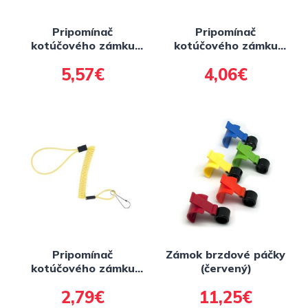
Pripomínač
Pripomínač
kotúčového zámku
kotúčového zámku
MINDER CABLE,
MINDER CABLE,
5,57€
4,06€
OXFORD (reflexné
OXFORD (reflexné
žltý, priemer lanka 4
žltý, priemer lanka 4
mm, 1 ks, balený
mm, 1 ks)
sáčku sa
zdrhovadlem)
Pripomínač
Zámok brzdové páčky
kotúčového zámku
(červený)
MINI MINDER CABLE,
2,79€
11,25€
OXFORD (reflexné