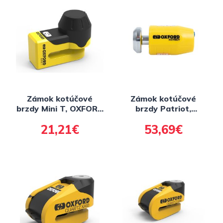
Zámok kotúčové
Zámok kotúčové
brzdy Mini T, OXFORD
brzdy Patriot,
(žltý)
OXFORD (priemer
21,21€
53,69€
čapu 14 mm, žltý)