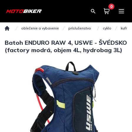
0
Košík
0,00€
oblečenie a vybavenie
príslušenstvo
cyklo
kufre 
Domov
Batoh ENDURO RAW 4, USWE - ŠVÉDSKO
(factory modrá, objem 4L, hydrobag 3L)