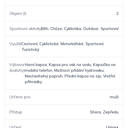
Objem (l)
2
Sportovní aktivity
Běh, Chůze, Cyklistika, Outdoor, Sportovní
Využití
Cestovní, Cyklistické, Motorkářské, Sportovní,
Turistický
Výbava
Horní kapsa, Kapsa pro vak na vodu, Kapsička na
(batohy)
mobilní telefon, Možnost přidání hydrovaku,
Nastavitelný popruh, Přední kapsa na zip, Vnitřní
přihrádky
Určeno pro
muži
Přístup
Shora, Zepředu
Určení
Unisex