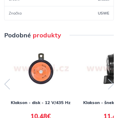
Značka
USWE
Podobné
produkty
Klakson - disk - 12 V/435 Hz
Klakson - šnek 
10,48€
11,4