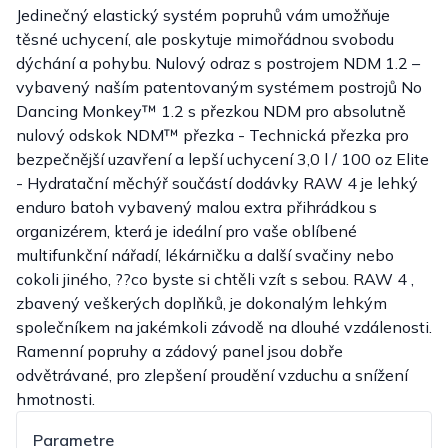
Jedinečný elastický systém popruhů vám umožňuje
těsné uchycení, ale poskytuje mimořádnou svobodu
dýchání a pohybu. Nulový odraz s postrojem NDM 1.2 –
vybavený naším patentovaným systémem postrojů No
Dancing Monkey™ 1.2 s přezkou NDM pro absolutně
nulový odskok NDM™ přezka - Technická přezka pro
bezpečnější uzavření a lepší uchycení 3,0 l / 100 oz Elite
- Hydratační měchýř součástí dodávky RAW 4 je lehký
enduro batoh vybavený malou extra přihrádkou s
organizérem, která je ideální pro vaše oblíbené
multifunkční nářadí, lékárničku a další svačiny nebo
cokoli jiného, ??co byste si chtěli vzít s sebou. RAW 4 ,
zbavený veškerých doplňků, je dokonalým lehkým
společníkem na jakémkoli závodě na dlouhé vzdálenosti.
Ramenní popruhy a zádový panel jsou dobře
odvětrávané, pro zlepšení proudění vzduchu a snížení
hmotnosti.
Parametre