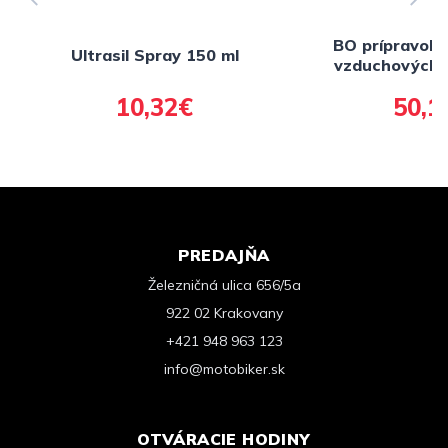
BO prípravok 
Ultrasil Spray 150 ml
vzduchových f
Holand
10,32€
50,1
PREDAJŇA
Železničná ulica 656/5a
922 02 Krakovany
+421 948 963 123
info@motobiker.sk
OTVÁRACIE HODINY