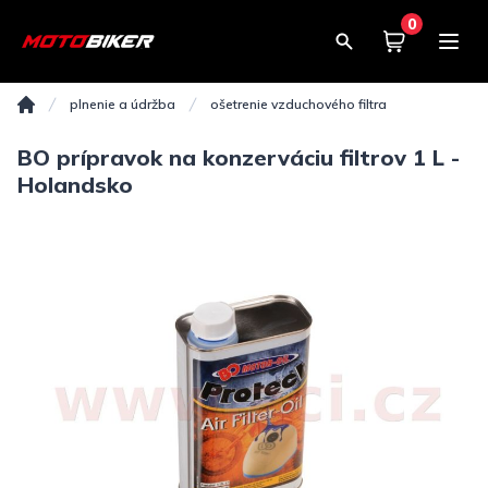
0
Košík
0,00€
plnenie a údržba
ošetrenie vzduchového filtra
Domov
BO prípravok na konzerváciu filtrov 1 L -
Holandsko