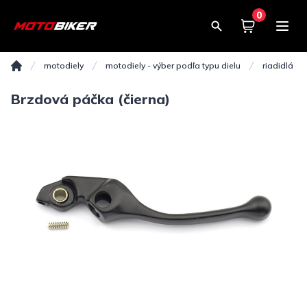
0
Košík
0,00€
motodiely
motodiely - výber podľa typu dielu
riadidlá a d
Domov
Brzdová páčka (čierna)