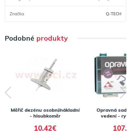
Značka
Q-TECH
Podobné
produkty
Měřič dezénu osobní/nákladní
Opravná sada 
- hloubkoměr
vedení - rych
adaptéry, vlož
10,42€
107,
NORMA - výro