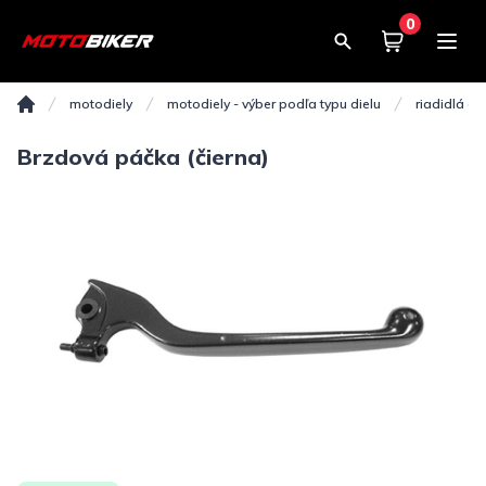
0
Košík
0,00€
motodiely
motodiely - výber podľa typu dielu
riadidlá a d
Domov
Brzdová páčka (čierna)