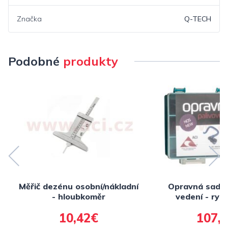
Značka
Q-TECH
Podobné
produkty
Měřič dezénu osobní/nákladní
Opravná sada 
- hloubkoměr
vedení - rych
adaptéry, vlož
10,42€
107,
NORMA - výro