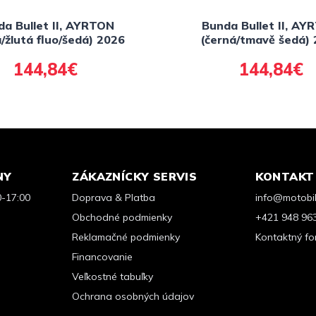
da Bullet II, AYRTON
Bunda Bullet II, AY
/žlutá fluo/šedá) 2026
(černá/tmavě šedá)
144,84€
144,84€
NY
ZÁKAZNÍCKY SERVIS
KONTAKT
0-17:00
Doprava & Platba
info@motobik
Obchodné podmienky
+421 948 96
Reklamačné podmienky
Kontaktný fo
Financovanie
Veľkostné tabuľky
Ochrana osobných údajov