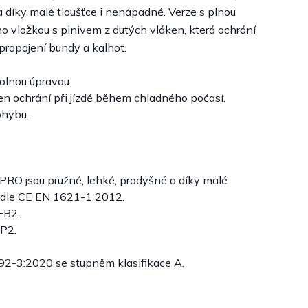
a díky malé tloušťce i nenápadné. Verze s plnou
o vložkou s plnivem z dutých vláken, která ochrání
ropojení bundy a kalhot.
dolnou úpravou.
n ochrání při jízdě během chladného počasí.
ohybu.
 PRO jsou pružné, lehké, prodyšné a díky malé
2 dle CE EN 1621-1 2012.
FB2.
CP2.
092-3:2020 se stupněm klasifikace A.