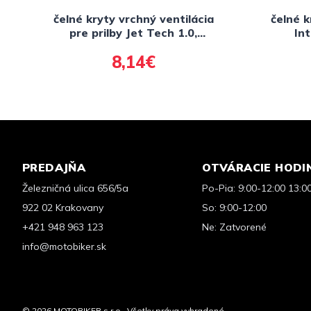
čelné kryty vrchný ventilácia
čelné k
pre prilby Jet Tech 1.0,
In
CASSIDA (čierne matné, pár)
8,14€
PREDAJŇA
OTVÁRACIE HODI
Železničná ulica 656/5a
Po-Pia: 9:00-12:00 13:0
922 02 Krakovany
So: 9:00-12:00
+421 948 963 123
Ne: Zatvorené
info@motobiker.sk
© 2026 MOTOBIKER s.r.o.. Všetky práva vyhradené.