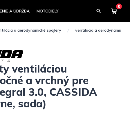
0
ENIE A ÚDRŽBA
MOTODIELY
Košík
0,00
ntilácia a aerodynamické spojlery
ventilácia a aerodynamické s
ty ventiláciou
očné a vrchný pre
tegral 3.0, CASSIDA
rne, sada)