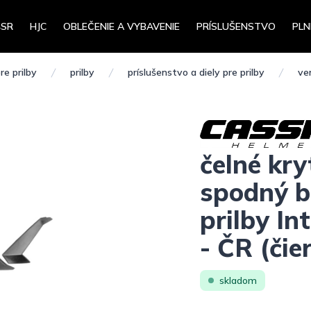
4SR
HJC
OBLEČENIE A VYBAVENIE
PRÍSLUŠENSTVO
PLN
re prilby
prilby
príslušenstvo a diely pre prilby
ve
čelné kry
spodný b
prilby In
- ČR (čie
skladom