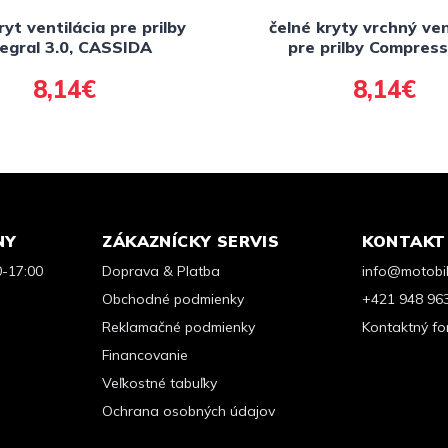
ryt ventilácia pre prilby
čelné kryty vrchný ven
tegral 3.0, CASSIDA
pre prilby Compress
CASSIDA
8,14€
8,14€
NY
ZÁKAZNÍCKY SERVIS
KONTAKT
0-17:00
Doprava & Platba
info@motobik
Obchodné podmienky
+421 948 96
Reklamačné podmienky
Kontaktný fo
Financovanie
Veľkostné tabuľky
Ochrana osobných údajov