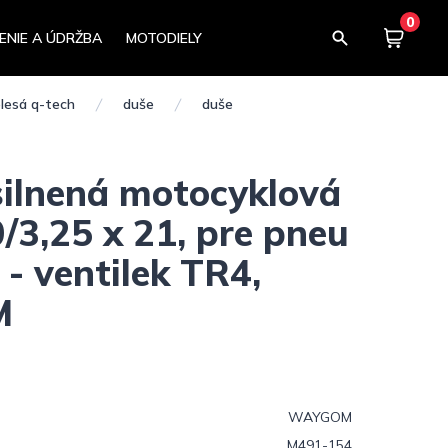
0
ENIE A ÚDRŽBA
MOTODIELY
Košík
0,00
lesá q-tech
duše
duše
silnená motocyklová
/3,25 x 21, pre pneu
- ventilek TR4,
M
WAYGOM
M491-154