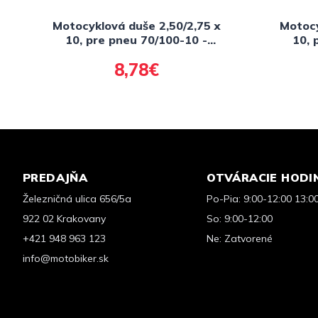
Motocyklová duše 2,50/2,75 x
Motocy
10, pre pneu 70/100-10 -
10, 
ventilek JS-87C(zahnutý),
vent
8,78€
WAYGOM
PREDAJŇA
OTVÁRACIE HODI
Železničná ulica 656/5a
Po-Pia: 9:00-12:00 13:0
922 02 Krakovany
So: 9:00-12:00
+421 948 963 123
Ne: Zatvorené
info@motobiker.sk