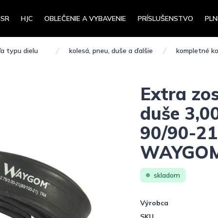
4SR
HJC
OBLEČENIE A VYBAVENIE
PRÍSLUŠENSTVO
PLN
a typu dielu
kolesá, pneu, duše a ďalšie
kompletné ko
Extra zo
duše 3,00
90/90-21 
WAYGO
skladom
Výrobca
SKU