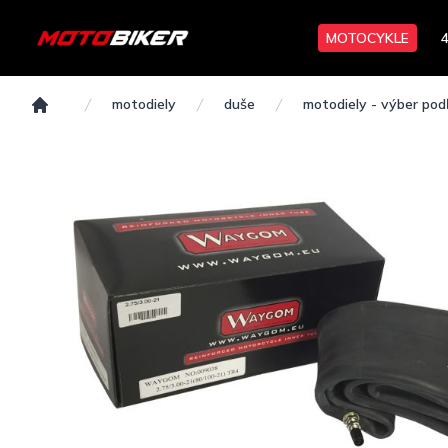
MOTOCYKLE
motodiely
duše
motodiely - výber podľ
Domov