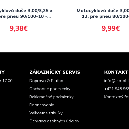
klová duše 3,00/3,25 x
Motocyklová duše 3,00
pre pneu 90/100-10 -
12, pre pneu 80/100
ilek JS-87C, WAYGOM
ventilek TR4, WA
9,38€
9,99€
NY
ZÁKAZNÍCKY SERVIS
KONTAKT
0-17:00
Doprava & Platba
info@motobik
Obchodné podmienky
+421 948 96
Reklamačné podmienky
Kontaktný fo
Financovanie
Veľkostné tabuľky
Ochrana osobných údajov