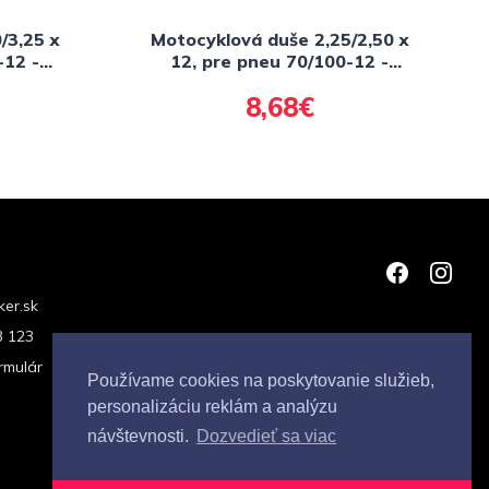
/3,25 x
Motocyklová duše 2,25/2,50 x
-12 -
12, pre pneu 70/100-12 -
YGOM
ventilek TR4, WAYGOM
8,68€
er.sk
3 123
rmulár
Používame cookies na poskytovanie služieb,
personalizáciu reklám a analýzu
návštevnosti.
Dozvedieť sa viac