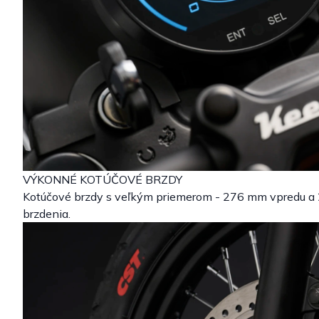
VÝKONNÉ KOTÚČOVÉ BRZDY
Kotúčové brzdy s veľkým priemerom - 276 mm vpredu a 2
brzdenia.