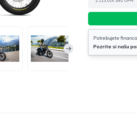
2.113,01€ bez DPH
Potrebujete financ
Pozrite si našu p