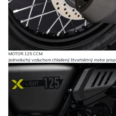
MOTOR 125 CCM
Jednoduchý vzduchom chladený štvortaktný motor prisp