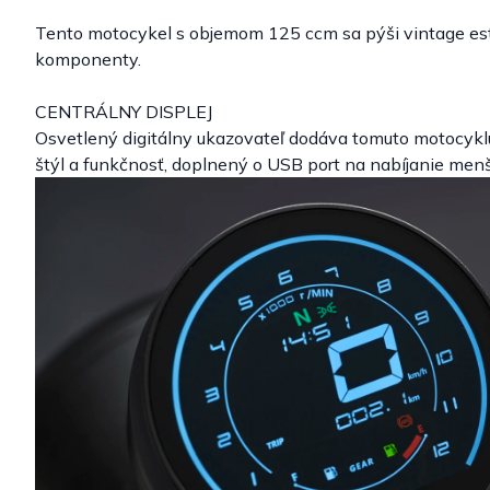
Tento motocykel s objemom 125 ccm sa pýši vintage este
komponenty.
CENTRÁLNY DISPLEJ
Osvetlený digitálny ukazovateľ dodáva tomuto motocyk
štýl a funkčnosť, doplnený o USB port na nabíjanie menš