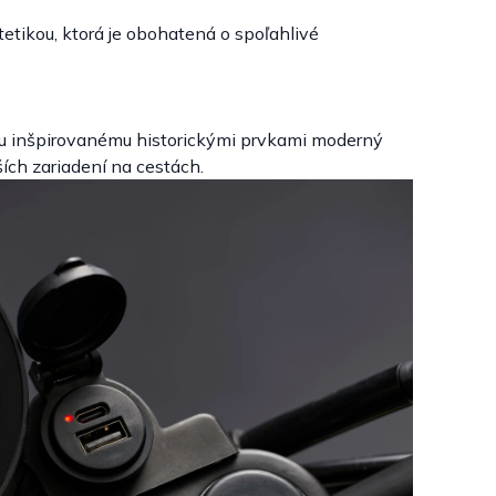
tikou, ktorá je obohatená o spoľahlivé
lu inšpirovanému historickými prvkami moderný
ích zariadení na cestách.