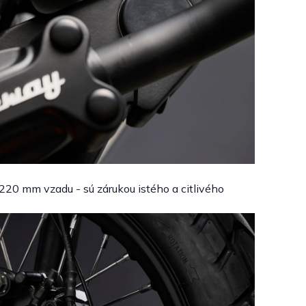
20 mm vzadu - sú zárukou istého a citlivého