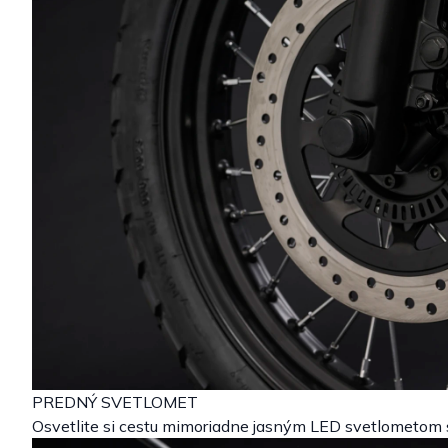
PREDNÝ SVETLOMET
Osvetlite si cestu mimoriadne jasným LED svetlometo