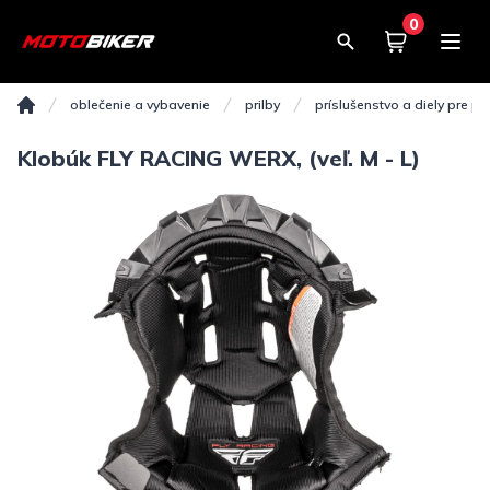
0
Košík
0,00€
oblečenie a vybavenie
prilby
príslušenstvo a diely pre pri
Domov
Klobúk FLY RACING WERX, (veľ. M - L)