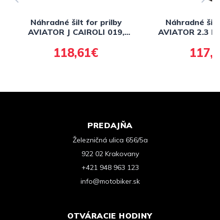
Náhradné šilt for prilby
Náhradné šilt 
AVIATOR J CAIROLI 019,
AVIATOR 2.3 N
AIROH (lesklá žltá)
(zlat
118,61€
117,
PREDAJŇA
Železničná ulica 656/5a
922 02 Krakovany
+421 948 963 123
info@motobiker.sk
OTVÁRACIE HODINY