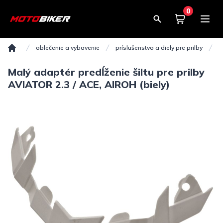
0
Košík
0,00€
oblečenie a vybavenie
príslušenstvo a diely pre prilby
p
Domov
Malý adaptér predĺženie šiltu pre prilby
AVIATOR 2.3 / ACE, AIROH (biely)