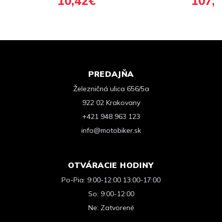
10,42€
107,
PREDAJŇA
Železničná ulica 656/5a
922 02 Krakovany
+421 948 963 123
info@motobiker.sk
OTVÁRACIE HODINY
Po-Pia: 9:00-12:00 13:00-17:00
So: 9:00-12:00
Ne: Zatvorené