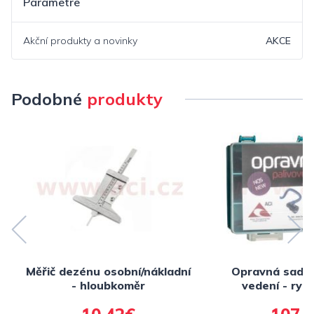
Parametre
Akční produkty a novinky
AKCE
Podobné
produkty
Měřič dezénu osobní/nákladní
Opravná sada 
- hloubkoměr
vedení - rych
adaptéry, vlož
NORMA - výro