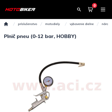
0
Košík
0,00€
príslušenstvo
motodiely
vybavenie dielne
náradi
Domov
Plnič pneu (0-12 bar, HOBBY)