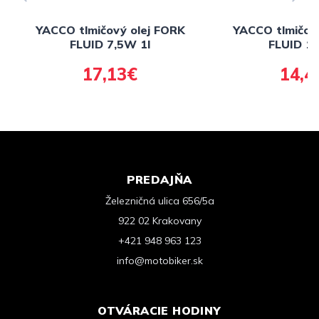
YACCO tlmičový olej FORK
YACCO tlmičov
FLUID 7,5W 1l
FLUID 1
17,13€
14,4
PREDAJŇA
Železničná ulica 656/5a
922 02 Krakovany
+421 948 963 123
info@motobiker.sk
OTVÁRACIE HODINY