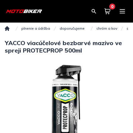
0
Košík
0,00€
plnenie a údržba
doporučujeme
chróm a kov
ďal
Domov
YACCO viacúčelové bezbarvé mazivo ve
spreji PROTECPROP 500ml