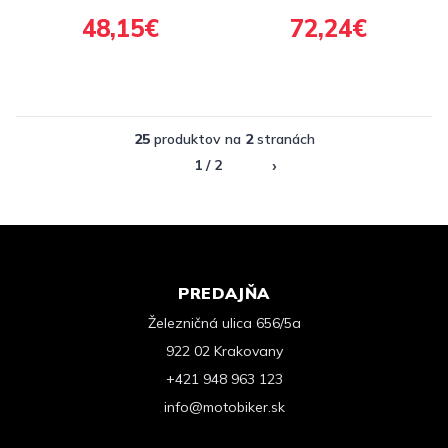
48,15€
72,24€
25
produktov na
2
stranách
›
1 / 2
PREDAJŇA
Železničná ulica 656/5a
922 02 Krakovany
+421 948 963 123
info@motobiker.sk