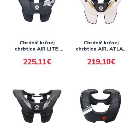
Chránič krčnej
Chránič krčnej
chrbtice AIR LITE,
chrbtice AIR, ATLAS
ATLAS (čierna)
(bílá/zlatá)
225,11€
219,10€