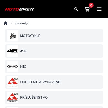
0
Košík
0,00€
Produkty
produkty
Domov
MOTOCYKLE
4SR
HJC
OBLEČENIE A VYBAVENIE
PRÍSLUŠENSTVO