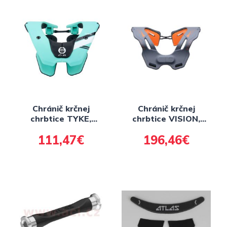
Chránič krčnej
Chránič krčnej
chrbtice TYKE,
chrbtice VISION,
ATLAS detské
ATLAS
111,47€
196,46€
(tyrkysová)
(šedá/oranžová)