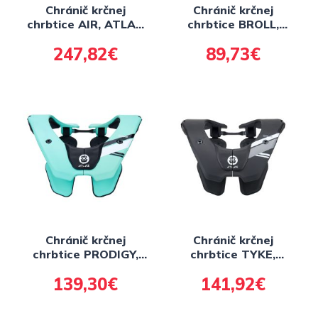
Chránič krčnej
Chránič krčnej
chrbtice AIR, ATLAS
chrbtice BROLL,
(černá/stříbrná)
ATLAS detské
247,82€
89,73€
(čierna)
Chránič krčnej
Chránič krčnej
chrbtice PRODIGY,
chrbtice TYKE,
ATLAS detské
ATLAS detské
139,30€
141,92€
(tyrkysová)
(čierna)