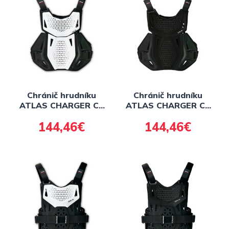
Chránič hrudníku
Chránič hrudníku
ATLAS CHARGER CE
ATLAS CHARGER CE
L1, detský (biela) FIM
L1, detský (čierna)
144,46€
144,46€
FIM