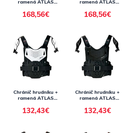
ramená ATLAS
ramená ATLAS
CHARGER CE L1,
CHARGER CE L1,
168,56€
168,56€
detský (biela) FIM
detský (čierna) FIM
Chránič hrudníku +
Chránič hrudníku +
ramená ATLAS
ramená ATLAS
CHARGER PeeWee
CHARGER PeeWee
132,43€
132,43€
CE L1, Předškolák
CE L1, Předškolák
(biela) FIM
(čierna) FIM