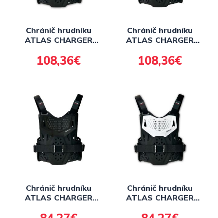
Chránič hrudníku
Chránič hrudníku
ATLAS CHARGER
ATLAS CHARGER
PeeWee CE L1,
PeeWee CE L1,
108,36€
108,36€
Předškolák (biela) FIM
Předškolák (čierna)
FIM
Chránič hrudníku
Chránič hrudníku
ATLAS CHARGER
ATLAS CHARGER
PeeWee, Předškolák (
PeeWee, Předškolák
čierna)
(biela)