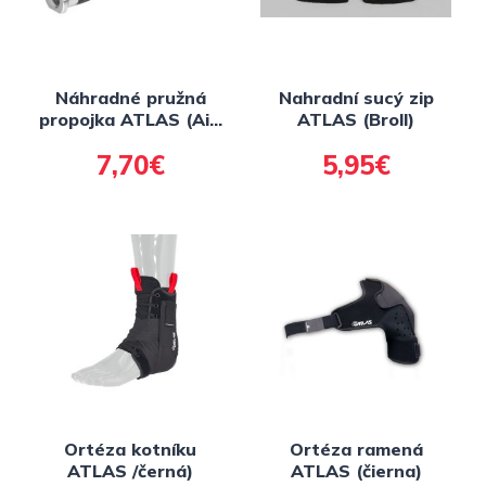
Náhradné pružná
Nahradní sucý zip
propojka ATLAS (Air,
ATLAS (Broll)
Prodigy, Carbon,
7,70€
5,95€
Tyke)
Ortéza kotníku
Ortéza ramená
ATLAS /černá)
ATLAS (čierna)