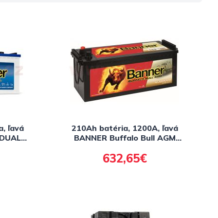
, ľavá
210Ah batéria, 1200A, ľavá
 DUAL
BANNER Buffalo Bull AGM
(220)
517x273x212(240)
632,65€