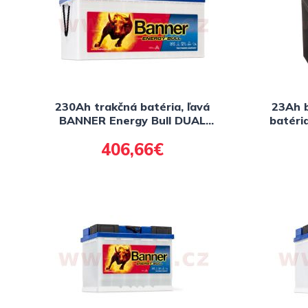
230Ah trakčná batéria, ľavá
23Ah 
BANNER Energy Bull DUAL
batéri
Power 517x273x212(240)
12
406,66€