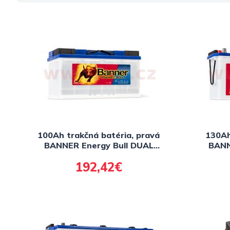
100Ah trakčná batéria, pravá
130Ah
BANNER Energy Bull DUAL
BANN
Power 354x175x190
Powe
192,42€