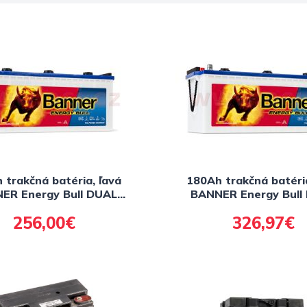
 trakčná batéria, ľavá
180Ah trakčná batéria
ER Energy Bull DUAL
BANNER Energy Bull
r 514x189x195(220)
Power 514x223x195
256,00€
326,97€