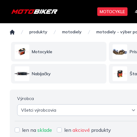
MOTOCYKLE
Batérie
produkty
motodiely
motodiely - výber po
Domov
Motocykle
Prí
Nabíjačky
Šta
Výrobca
len na
sklade
len
akciové
produkty