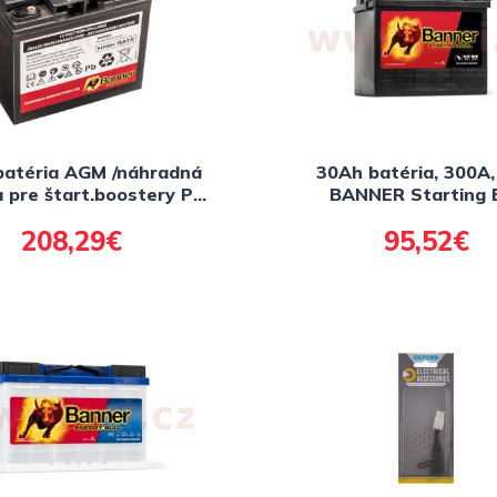
batéria AGM /náhradná
30Ah batéria, 300A,
a pre štart.boostery PB
BANNER Starting B
V 2300A, PB 12/24V
187x128x165
208,29€
95,52€
2300/4600A/