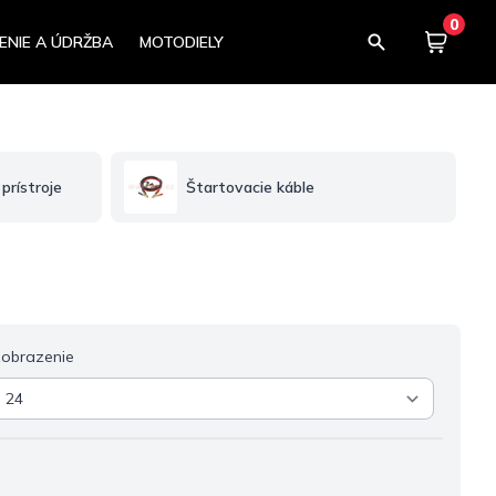
0
ENIE A ÚDRŽBA
MOTODIELY
Košík
0,00
prístroje
Štartovacie káble
obrazenie