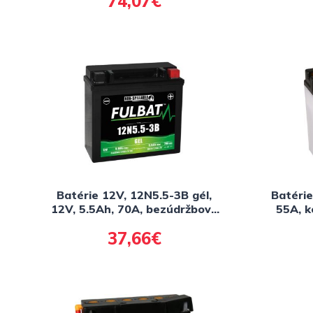
74,07€
Batérie 12V, 12N5.5-3B gél,
Batérie
12V, 5.5Ah, 70A, bezúdržbová
55A, 
gél technológie 135x60x130
F
37,66€
FULBAT (aktivovaná ve výrobe)