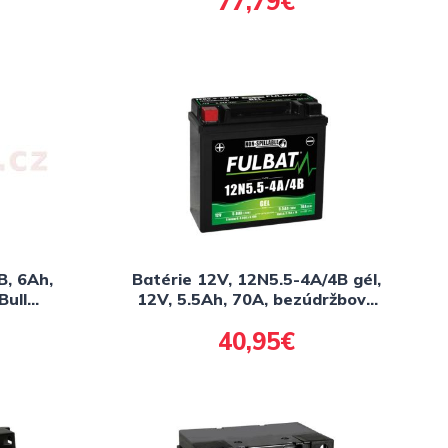
77,79€
B, 6Ah,
Batérie 12V, 12N5.5-4A/4B gél,
Bull
12V, 5.5Ah, 70A, bezúdržbová
gél technológie 135x60x130
40,95€
FULBAT (aktivovaná ve výrobe)