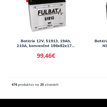
Batérie 12V, 51913, 19Ah,
Batéri
210A, konvenčné 186x82x171,
N3
FULBAT (vr. balenie
bezúdr
99,46€
elektrolytu)
18
(ak
476
produktov na
20
stranách