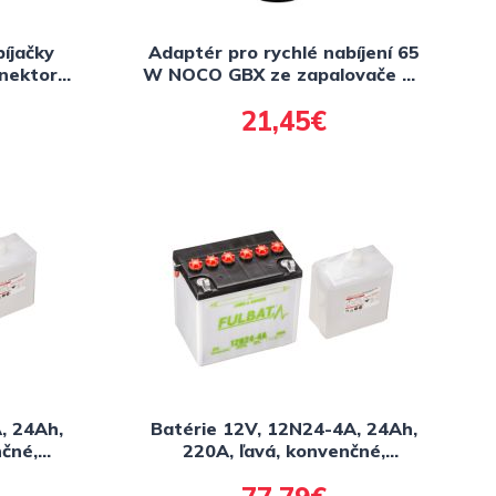
íjačky
Adaptér pro rychlé nabíjení 65
nektor
W NOCO GBX ze zapalovače 12
V
21,45€
, 24Ah,
Batérie 12V, 12N24-4A, 24Ah,
čné,
220A, ľavá, konvenčné,
 (vr.
184x124x175, FULBAT (vr.
u)
balenie elektrolytu)