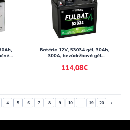
30Ah,
Batérie 12V, 53034 gél, 30Ah,
nčné
300A, bezúdržbová gél
 (vr.
technológie 178x123x166
114,08€
u)
FULBAT (aktivovaná ve výrobe)
›
4
5
6
7
8
9
10
...
19
20