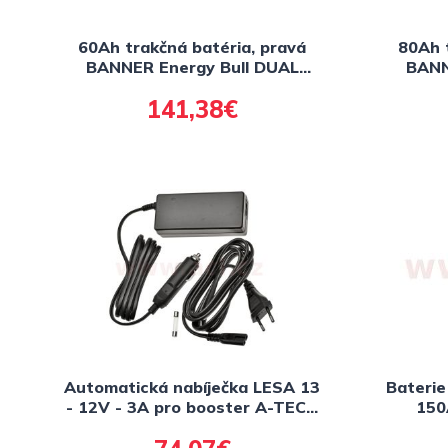
60Ah trakčná batéria, pravá
80Ah 
BANNER Energy Bull DUAL
BANN
Power 241x175x190
P
141,38€
Automatická nabíječka LESA 13
Baterie
- 12V - 3A pro booster A-TECH
150
P5 / P2 Start Truck a booster
BANNER P3 / P Start Truck