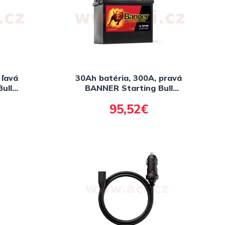
 ľavá
30Ah batéria, 300A, pravá
ull
BANNER Starting Bull
187x128x165
95,52€