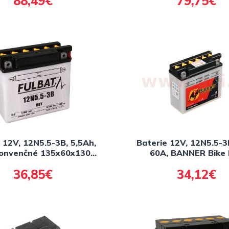
88,49€
79,75€
 12V, 12N5.5-3B, 5,5Ah,
Baterie 12V, 12N5.5-3
konvenčné 135x60x130,
60A, BANNER Bike 
ULBAT (vr. balenie
135x60x130
36,85€
34,12€
elektrolytu)