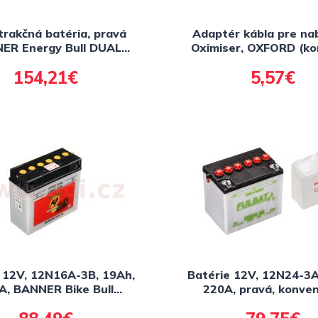
trakčná batéria, pravá
Adaptér kábla pre nab
ER Energy Bull DUAL
Oximiser, OXFORD (ko
ower 278x175x190
SAE)
154,21€
5,57€
 12V, 12N16A-3B, 19Ah,
Batérie 12V, 12N24-3A
A, BANNER Bike Bull
220A, pravá, konven
186x82x171
184x124x175, FULBAT
balenie elektrolyt