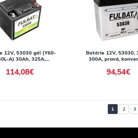
e 12V, 53030 gél (Y60-
Batérie 12V, 53030, 
0L-A) 30Ah, 325A,
300A, pravá, konve
žbová gél technológie
186x130x171, FULBAT
114,08€
94,54€
4x124x170 FULBAT
balenie elektrolyt
tivovaná ve výrobe)
1
2
3