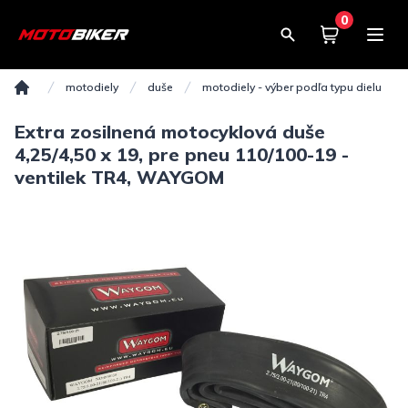
0
Košík
0,00€
motodiely
duše
motodiely - výber podľa typu dielu
Domov
Extra zosilnená motocyklová duše
4,25/4,50 x 19, pre pneu 110/100-19 -
ventilek TR4, WAYGOM