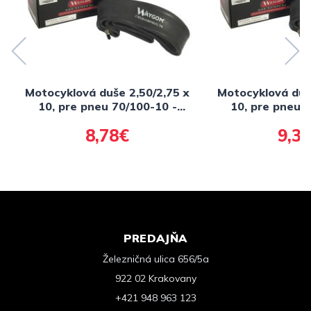
Motocyklová duše 2,50/2,75 x
Motocyklová duš
10, pre pneu 70/100-10 -
10, pre pneu 
ventilek JS-87C(zahnutý),
ventilek JS-8
8,78€
9,3
WAYGOM
PREDAJŇA
Železničná ulica 656/5a
922 02 Krakovany
+421 948 963 123