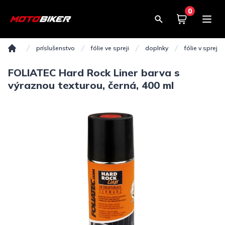
0
Košík
0,00€
príslušenstvo
fólie ve spreji
doplnky
fólie v spreji f
Domov
FOLIATEC Hard Rock Liner barva s
výraznou texturou, černá, 400 ml