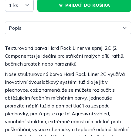
PRIDAŤ DO KOŠÍKA
Vyberte tab
Texturovaná barva Hard Rock Liner ve spreji 2C (2
Components) je ideální pro stříkání malých dílů, ráfků,
bočních zrcátek nebo nárazníků.
Naše strukturovaná barva Hard Rock Liner 2C využívá
inovativní dvousložkový systém: tužidlo je již v
plechovce, což znamená, že se můžete rozloučit s
obtěžujícím ředěním mícháním barvy. Jednoduše
prorazíte náplň tužidla pomocí tlačítka zespodu
plechovky, protřepejte a je to! Agresivní vzhled,
variabilní struktura, extrémně robustní a odolná proti
poškrábání, vysoce chemicky a teplotně odolná. Ideální