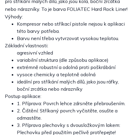
pro stříkání malých dílů, jako jsou kola, boční zrcátka
nebo nárazníky. To je barva FOLIATEC Hard Rock Liner!
Výhody:
Kompresor nebo stříkací pistole nejsou k aplikaci
této barvy potřeba.
Barvu není třeba vytvrzovat vysokou teplotou.
Základní vlastnosti:
agresivní vzhled
variabilní struktura (dle způsobu aplikace)
extrémně robustní a odolná proti poškrábání
vysoce chemicky a teplotně odolná
ideální pro stříkání malých dílů, jako jsou ráfky,
boční zrcátka nebo nárazníky
Postup aplikace:
1. Příprava: Povrch lehce zdrsněte přebroušením.
2. Čištění: Stříkaný povrch vyčistěte, osušte a
odmastěte.
3. Příprava plechovky s dvousložkovým lakem:
Plechovku před použitím pečlivě protřepejte!