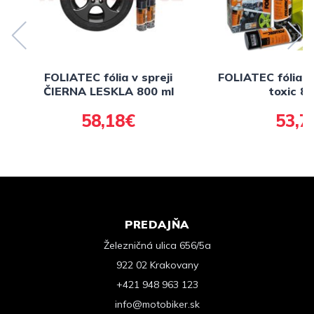
FOLIATEC fólia v spreji
FOLIATEC fólia v
ČIERNA LESKLA 800 ml
toxic 8
58,18€
53,7
PREDAJŇA
Železničná ulica 656/5a
922 02 Krakovany
+421 948 963 123
info@motobiker.sk