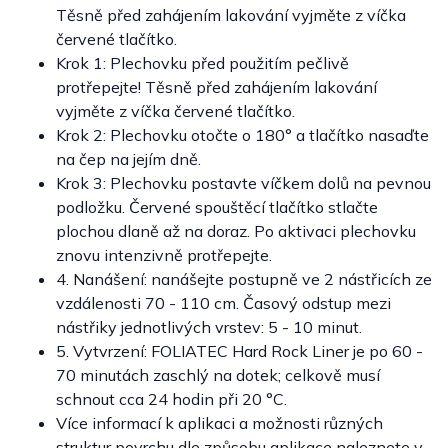
Těsně před zahájením lakování vyjměte z víčka
červené tlačítko.
Krok 1: Plechovku před použitím pečlivě
protřepejte! Těsně před zahájením lakování
vyjměte z víčka červené tlačítko.
Krok 2: Plechovku otočte o 180° a tlačítko nasaďte
na čep na jejím dně.
Krok 3: Plechovku postavte víčkem dolů na pevnou
podložku. Červené spouštěcí tlačítko stlačte
plochou dlaně až na doraz. Po aktivaci plechovku
znovu intenzivně protřepejte.
4. Nanášení: nanášejte postupně ve 2 nástřicích ze
vzdálenosti 70 - 110 cm. Časový odstup mezi
nástřiky jednotlivých vrstev: 5 - 10 minut.
5. Vytvrzení: FOLIATEC Hard Rock Liner je po 60 -
70 minutách zaschlý na dotek; celkově musí
schnout cca 24 hodin při 20 °C.
Více informací k aplikaci a možnosti různých
struktur povrchu dle způsobu aplikace naleznete v