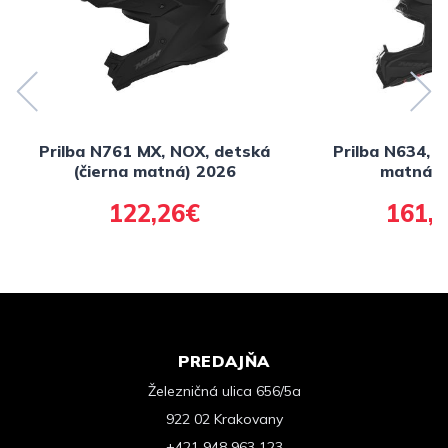
Prilba N761 MX, NOX, detská
Prilba N634, 
(čierna matná) 2026
matná) 
122,26€
161,
PREDAJŇA
Železničná ulica 656/5a
922 02 Krakovany
+421 948 963 123