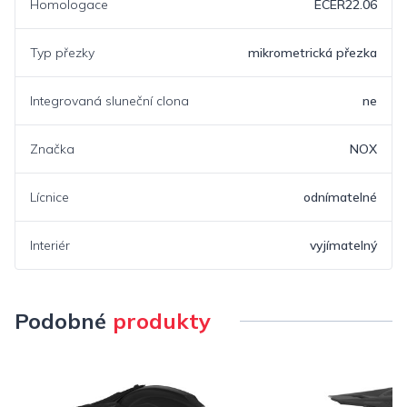
Homologace
ECER22.06
Typ přezky
mikrometrická přezka
Integrovaná sluneční clona
ne
Značka
NOX
Lícnice
odnímatelné
Interiér
vyjímatelný
Podobné
produkty