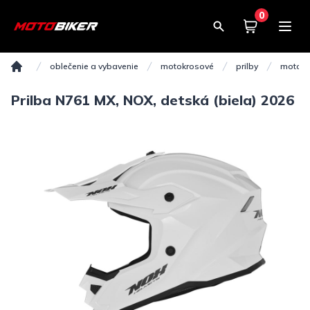
0
Košík
0,00€
oblečenie a vybavenie
motokrosové
prilby
motokr
Domov
Prilba N761 MX, NOX, detská (biela) 2026