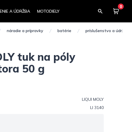
0
ENIE A ÚDRŽBA
MOTODIELY
Košík
0,00
náradie a prípravky
batérie
príslušenstvo a údržba 
LY tuk na póly
ora 50 g
LIQUI MOLY
LI 3140