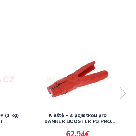
v (1 kg)
Kleště + s pojistkou pro
T
BANNER BOOSTER P3 PRO
EVO MAX
62,94€