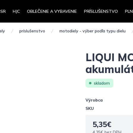
4SR
HJC
OBLEČENIE A VYBAVENIE
PRÍSLUŠENSTVO
PLN
ely
príslušenstvo
motodiely - výber podľa typu dielu
LIQUI MO
akumulát
skladom
Výrobca
SKU
5,35€
4,35€ bez DPH