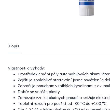
Popis
Vlastnosti a výhody:
Prostředek chrání póly automobilových akumulátorů 
Zajišťuje spolehlivé startování, jasné osvětlení a 
Zabraňuje poruchám vzniklých kyselinami z akumul
Dobře se snáší s plasty.
Zamezuje vzniku bludných proudů a snižuje elektri
Teplotní rozsah pro použití: od -30 °C do +100 °C.
Obj. č. 3141 - tuk je plněný do 300 ml sprejové dózy