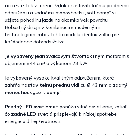
na ceste, tak v teréne. Vďaka nastaviteľnému prednému
odpruženiu a zadnému monoshocku „soft damp“ si
užijete pohodlnú jazdu na akomkoľvek povrchu.
Robustný dizajn v kombinácii s modernými
technológiami robí z tohto modelu ideálnu voľbu pre
každodenné dobrodružstvo.
Je vybavený jednovalcovým štvortaktným
motorom s
objemom 644 cm³ a ​​výkonom 29 kW.
Je vybavený vysoko kvalitným odpružením, ktoré
zahŕňa
nastaviteľnú prednú vidlicu Ø 43 mm
a
zadný
monoshock „soft damp“
.
Predný LED svetlomet
ponúka silné osvetlenie, zatiaľ
čo
zadné LED svetlá
prispievajú k nízkej spotrebe
energie a dlhej životnosti.