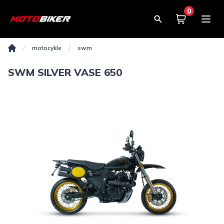
0
Košík
0,00€
motocykle
swm
Domov
SWM SILVER VASE 650