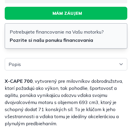
MÁM ZÁUJEM
Potrebujete financovanie na Vašu motorku?
Pozrite si našu ponuku financovania
Vyberte tab
X-CAPE 700
, vytvorený pre milovníkov dobrodružstva,
ktorí požadujú ako výkon, tak pohodlie, športovosť a
agilitu, ponúka vynikajúcu odozvu vďaka svojmu
dvojvalcovému motoru s objemom 693 cm3, ktorý je
schopný dodať 71 konských síl. To je kľúčom k jeho
všestrannosti a vďaka tomu je ideálny akceleráciou a
plynulým predbiehaním.