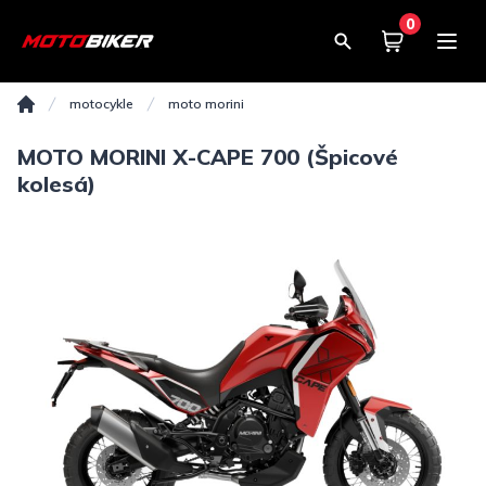
0
Košík
0,00€
motocykle
moto morini
Domov
MOTO MORINI X-CAPE 700 (Špicové
kolesá)