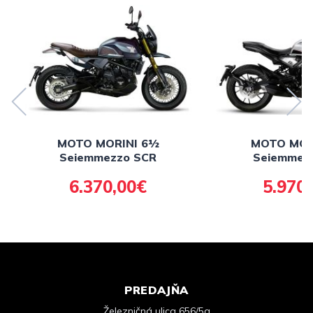
MOTO MORINI 6½
MOTO MOR
Seiemmezzo SCR
Seiemmez
6.370,00€
5.970
PREDAJŇA
Železničná ulica 656/5a