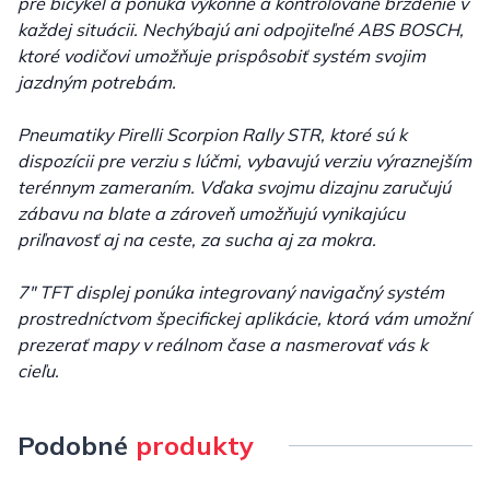
pre bicykel a ponúka výkonné a kontrolované brzdenie v
každej situácii. Nechýbajú ani odpojiteľné ABS BOSCH,
ktoré vodičovi umožňuje prispôsobiť systém svojim
jazdným potrebám.
Pneumatiky Pirelli Scorpion Rally STR, ktoré sú k
dispozícii pre verziu s lúčmi, vybavujú verziu výraznejším
terénnym zameraním. Vďaka svojmu dizajnu zaručujú
zábavu na blate a zároveň umožňujú vynikajúcu
priľnavosť aj na ceste, za sucha aj za mokra.
7" TFT displej ponúka integrovaný navigačný systém
prostredníctvom špecifickej aplikácie, ktorá vám umožní
prezerať mapy v reálnom čase a nasmerovať vás k
cieľu.
Podobné
produkty