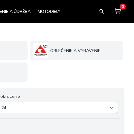
0
ENIE A ÚDRŽBA
MOTODIELY
Košík
0,00
OBLEČENIE A VYBAVENIE
obrazenie