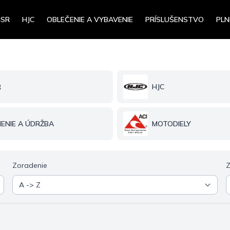
4SR
HJC
OBLEČENIE A VYBAVENIE
PRÍSLUŠENSTVO
PLN
R
HJC
NENIE A ÚDRŽBA
MOTODIELY
Zoradenie
Z