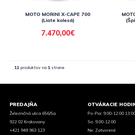
MOTO MORINI X-CAPE 700
MOTO
(Liate kolesá)
(Šp
7.470,00€
11
produktov na
1
strane
PREDAJŇA
OTVÁRACIE HODI
Železničná ulica 656/5a
Po-Pia: 9:00-12:00 13:0
922 02 Krakovany
So: 9:00-12:00
+421 948 963 123
Ne: Zatvorené