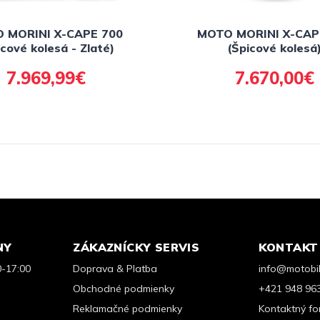
 MORINI X-CAPE 700
MOTO MORINI X-CAP
icové kolesá - Zlaté)
(Špicové kolesá
7.969,99€
7.670,00€
NY
ZÁKAZNÍCKY SERVIS
KONTAKT
0-17:00
Doprava & Platba
info@motobik
Obchodné podmienky
+421 948 96
Reklamačné podmienky
Kontaktný fo