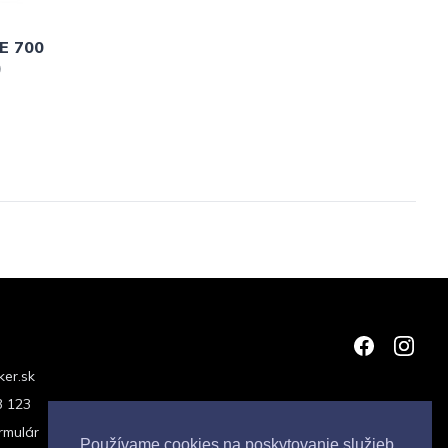
E 700
)
er.sk
3 123
rmulár
Používame cookies na poskytovanie služieb,